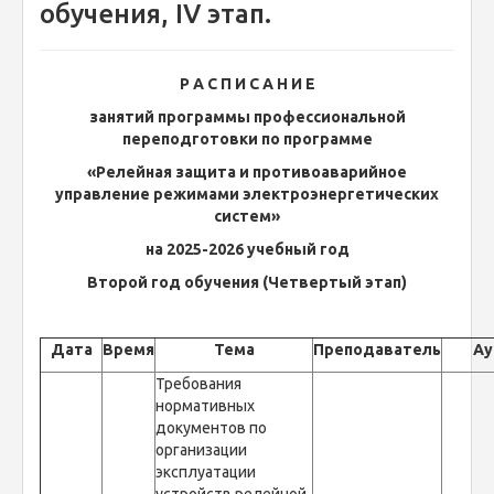
обучения, IV этап.
Р А С П И С А Н И Е
занятий программы профессиональной
переподготовки по программе
«Релейная защита и противоаварийное
управление режимами электроэнергетических
систем»
на 2025-2026 учебный год
Второй год обучения
(Четвертый этап)
Дата
Время
Тема
Преподаватель
Ау
Требования
нормативных
документов по
организации
эксплуатации