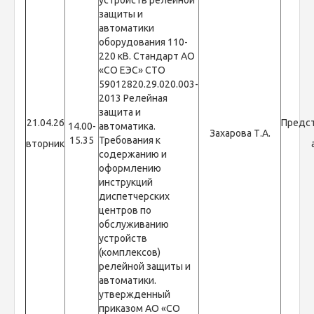
устройств релейной
защиты и
автоматики
оборудования 110-
220 кВ. Стандарт АО
«СО ЕЭС» СТО
59012820.29.020.003-
2013 Релейная
защита и
21.04.26
Предс
14.00-
автоматика.
Захарова Т.А.
15.35
Требования к
вторник
содержанию и
оформлению
инструкций
диспетчерских
центров по
обслуживанию
устройств
(комплексов)
релейной защиты и
автоматики.
утвержденный
приказом АО «СО