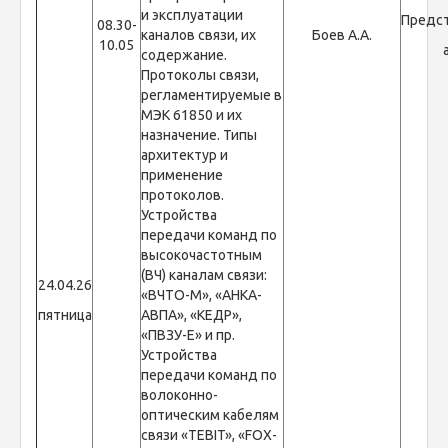
и эксплуатации
Предс
08.30-
каналов связи, их
Боев А.А.
10.05
содержание.
Протоколы связи,
регламентируемые в
МЭК 61850 и их
назначение. Типы
архитектур и
применение
протоколов.
Устройства
передачи команд по
высокочастотным
(ВЧ) каналам связи:
24.04.26
«ВЧТО-М», «АНКА-
пятница
АВПА», «КЕДР»,
«ПВЗУ-Е» и пр.
Устройства
передачи команд по
волоконно-
оптическим кабелям
связи «TEBIT», «FOX-