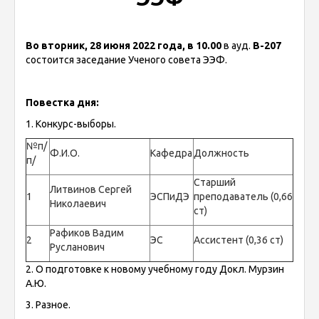
Во вторник, 28 июня 2022 года, в 10.00
в ауд.
В-207
состоится заседание Ученого совета ЭЭФ.
Повестка дня:
1. Конкурс-выборы.
№п/
Ф.И.О.
Кафедра
Должность
п/
Старший
Литвинов Сергей
1
ЭСПиДЭ
преподаватель (0,66
Николаевич
ст)
Рафиков Вадим
2
ЭС
Ассистент (0,36 ст)
Русланович
2. О подготовке к новому учебному году Докл. Мурзин
А.Ю.
3. Разное.