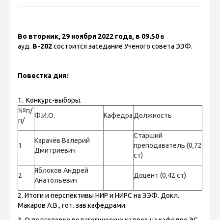
Во вторник, 29 ноября 2022 года, в 09.50
в
ауд.
В-202
состоится заседание Ученого совета ЭЭФ.
Повестка дня:
1. Конкурс-выборы.
№п/
Ф.И.О.
Кафедра
Должность
п/
Старший
Карачёв Валерий
1
преподаватель (0,72
Дмитриевич
ст)
Яблоков Андрей
2
Доцент (0,42 ст)
Анатольевич
2. Итоги и перспективы НИР и НИРС на ЭЭФ. Докл.
Макаров А.В., гот. зав.кафедрами.