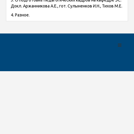
3. О подготовке педагогических кадров на кафедре ЭС.
Докл. Аржанникова А.Е., гот. Сулыненков И.Н., Тихов М.Е.
4.
Разное.