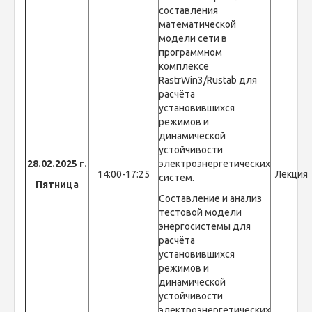
составления
математической
модели сети в
программном
комплексе
RastrWin3/Rustab для
расчёта
установившихся
режимов и
динамической
устойчивости
28.02.2025 г.
электроэнергетических
14:00-17:25
Лекция
систем.
Пятница
Составление и анализ
тестовой модели
энергосистемы для
расчёта
установившихся
режимов и
динамической
устойчивости
электроэнергетических