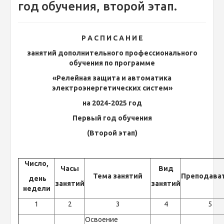
год обучения, второй этап.
Р А С П И С А Н И Е
занятий дополнительного профессионального
обучения по программе
«Релейная защита и автоматика
электроэнергетических систем»
на 2024-2025 год
Первый год обучения
(Второй этап)
Число,
Часы
Вид
Тема занятий
Преподава
день
занятий
занятий
недели
1
2
3
4
5
Освоение