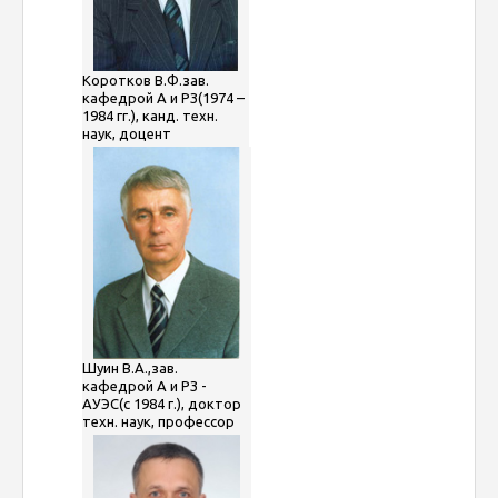
Коротков В.Ф.зав.
кафедрой А и РЗ(1974 –
1984 гг.), канд. техн.
наук, доцент
Шуин В.А.,зав.
кафедрой А и РЗ -
АУЭС(с 1984 г.), доктор
техн. наук, профессор