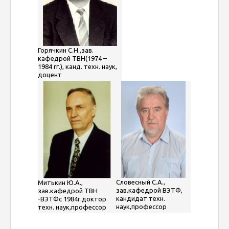
Горячкин С.Н.,зав.
кафедрой ТВН(1974 –
1984 гг.), канд. техн. наук,
доцент
Словесный С.А.,
Митькин Ю.А.,
зав.кафедрой ВЭТФ,
зав.кафедрой ТВН
кандидат техн.
-ВЭТФс 1984г.доктор
наук,профессор
техн. наук,профессор