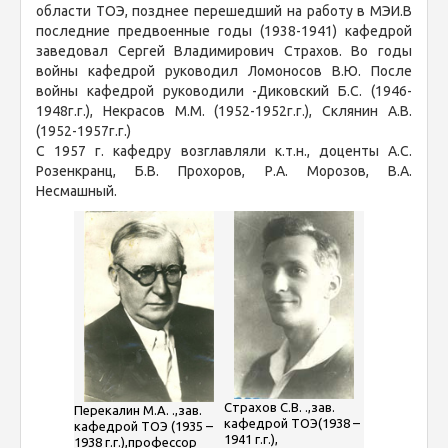
области ТОЭ, позднее перешедший на работу в МЭИ.В
последние предвоенные годы (1938-1941) кафедрой
заведовал Сергей Владимирович Страхов. Во годы
войны кафедрой руководил Ломоносов В.Ю. После
войны кафедрой руководили -Диковский Б.С. (1946-
1948г.г.), Некрасов М.М. (1952-1952г.г.), Склянин А.В.
(1952-1957г.г.)
С 1957 г. кафедру возглавляли к.т.н., доценты А.С.
Розенкранц, Б.В. Прохоров, Р.А. Морозов, В.А.
Несмашный.
Страхов С.В. .,зав.
Перекалин М.А. .,зав.
кафедрой ТОЭ(1938 –
кафедрой ТОЭ (1935 –
1941 г.г.),
1938 г.г.),профессор