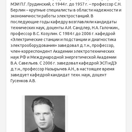
МЭИ П.Г. Грудинский, с 1944 г. до 1957 г. – профессор С.Н.
Берлин – крупные специалисты в области надежности и
экономичности работы электростанций. В
последующие годы кафедру возглавляли кандидаты
технических наук, доценты А.И. Сандлер, Н.А. Галочкин.,
профессор В.С. Козулин. С 1984 г.до 2006 г. кафедрой
«Электрические станции и подстанции и диагностика
электрооборудования» заведовал д.т.н., профессор,
член-корреспондент Академии электротехнических
наук РФ и Международной энергетической Академии
В.А. Савельев. С 2006 г. заведовал кафедрой ЭСП иДЭ
д.т.н., профессор Назырычев А.Н., в настоящее время
заведует кафедрой кандидат техн. наук, доцент
Гусенков А.В.