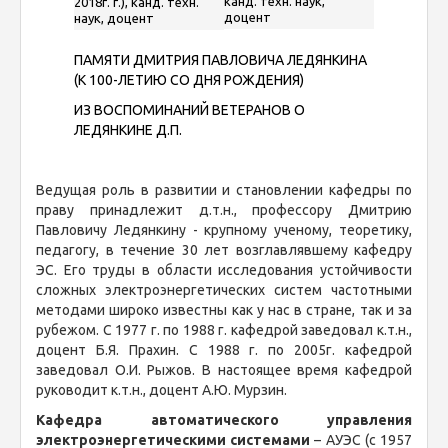
канд. техн. наук,
2018г. г.), канд. техн.
доцент
наук, доцент
ПАМЯТИ ДМИТРИЯ ПАВЛОВИЧА ЛЕДЯНКИНА
(К 100-ЛЕТИЮ СО ДНЯ РОЖДЕНИЯ)
ИЗ ВОСПОМИНАНИЙ ВЕТЕРАНОВ
О
ЛЕДЯНКИНЕ Д.П.
Ведущая роль в развитии и становлении кафедры по
праву принадлежит д.т.н., профессору Дмитрию
Павловичу Ледянкину - крупному ученому, теоретику,
педагогу, в течение 30 лет возглавлявшему кафедру
ЭС. Его труды в области исследования устойчивости
сложных электроэнергетических систем частотными
методами широко известны как у нас в стране, так и за
рубежом. С 1977 г. по 1988 г. кафедрой заведовал к.т.н.,
доцент Б.Я. Прахин. С 1988 г. по 2005г. кафедрой
заведовал О.И. Рыжов. В настоящее время кафедрой
руководит к.т.н., доцент А.Ю. Мурзин.
Кафедра автоматического управления
электроэнергетическими системами
– АУЭС (с 1957