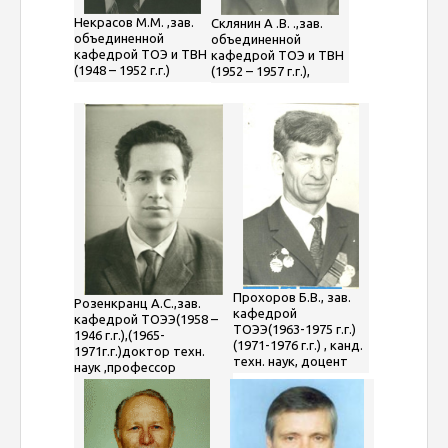
Некрасов М.М. ,зав.
Склянин А .В. .,зав.
объединенной
объединенной
кафедрой ТОЭ и ТВН
кафедрой ТОЭ и ТВН
(1948 – 1952 г.г.)
(1952 – 1957 г.г.),
Прохоров Б.В., зав.
Розенкранц А.С.,зав.
кафедрой
кафедрой ТОЭЭ(1958 –
ТОЭЭ(1963-1975 г.г.)
1946 г.г.),(1965-
(1971-1976 г.г.) , канд.
1971г.г.)доктор техн.
техн. наук, доцент
наук ,профессор