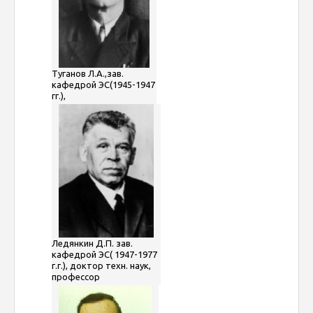
Туганов Л.А.,зав.
кафедрой ЭС(1945-1947
гг.),
Ледянкин Д.П. зав.
кафедрой ЭС( 1947-1977
г.г.), доктор техн. наук,
профессор