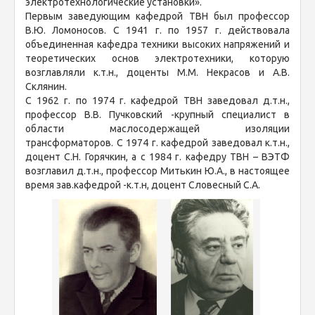
электротехнологические установки».
Первым заведующим кафедрой ТВН был профессор
В.Ю. Ломоносов. С 1941 г. по 1957 г. действовала
объединенная кафедра техники высоких напряжений и
теоретических основ электротехники, которую
возглавляли к.т.н., доценты М.М. Некрасов и А.В.
Склянин.
С 1962 г. по 1974 г. кафедрой ТВН заведовал д.т.н.,
профессор В.В. Пучковский -крупный специалист в
области маслосодержащей изоляции
трансформаторов. С 1974 г. кафедрой заведовал к.т.н.,
доцент С.Н. Горячкин, а с 1984 г. кафедру ТВН – ВЭТФ
возглавил д.т.н., профессор Митькин Ю.А., в настоящее
время зав.кафедрой -к.т.н, доцент Словесный С.А.