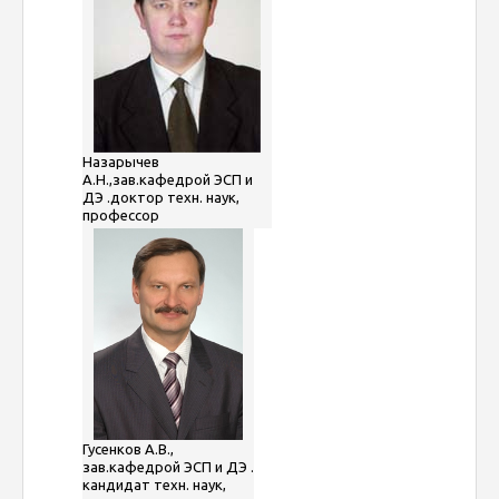
Назарычев
А.Н.,зав.кафедрой ЭСП и
ДЭ .доктор техн. наук,
профессор
Гусенков А.В.,
зав.кафедрой ЭСП и ДЭ .
кандидат техн. наук,