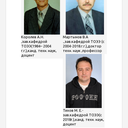
Королев А.Н.
Мартынов В.А
,зав.кафедрой
.,зав.кафедрой ТОЭЭ (с
ТОЭЭ(1984– 2004
2004-2018.г.г.),доктор
г.г.),канд. техн. наук,
техн. наук ,профессор
доцент
Тихов М. Е.-
зав.кафедрой ТОЭЭ(с
2018г.),канд. техн. наук,
доцент