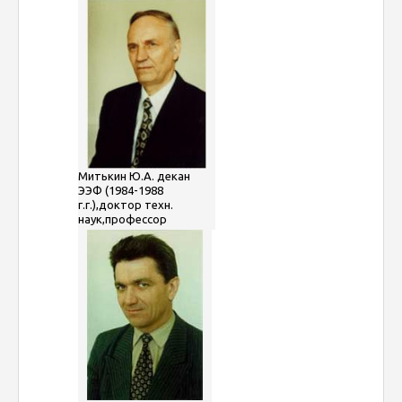
Митькин Ю.А. декан
ЭЭФ (1984-1988
г.г.),доктор техн.
наук,профессор