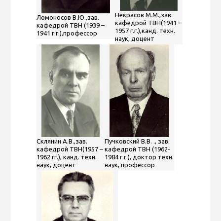
Некрасов М.М.,зав.
Ломоносов В.Ю.,зав.
кафедрой ТВН(1941 –
кафедрой ТВН (1939 –
1957 г.г.),канд. техн.
1941 г.г.),профессор
наук, доцент
Пучковский В.В. ., зав.
Склянин А.В.,зав.
кафедрой ТВН (1962-
кафедрой ТВН(1957 –
1984 г.г.), доктор техн.
1962 гг.), канд. техн.
наук, профессор
наук, доцент