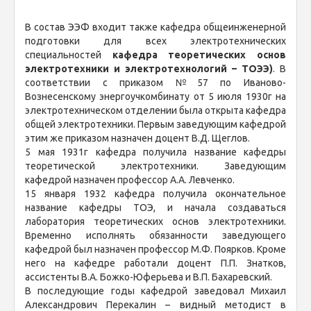
В состав ЭЭФ входит также кафедра общеинженерной
подготовки для всех электротехнических
специальностей
кафедра теоретических основ
электротехники и электротехнологий – ТОЭЭ)
. В
соответствии с приказом №57 по Иваново-
Вознесенскому энергоучкомбинату от 5 июля 1930г на
электротехническом отделении была открыта кафедра
общей электротехники. Первым заведующим кафедрой
этим же приказом назначен доцент В.Д. Щеглов.
5 мая 1931г кафедра получила название кафедры
теоретической электротехники. Заведующим
кафедрой назначен профессор А.А. Левченко.
15 января 1932 кафедра получила окончательное
название кафедры ТОЭ, и начала создаваться
лаборатория теоретических основ электротехники.
Временно исполнять обязанности заведующего
кафедрой был назначен профессор М.Ф. Поярков. Кроме
него на кафедре работали доцент П.П. Знатков,
ассистенты В.А. Божко-Юферьева и В.П. Бахаревский.
В последующие годы кафедрой заведовал Михаил
Александрович Перекалин – видный методист в