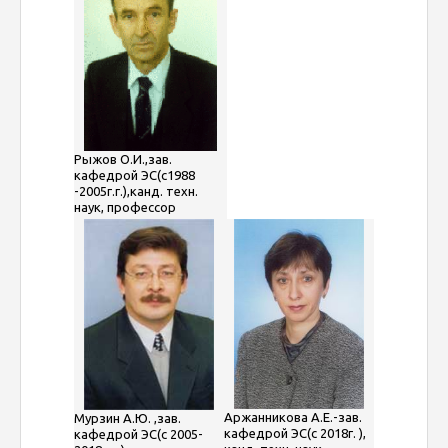
Рыжов О.И.,зав.
кафедрой ЭС(с1988
-2005г.г.),канд. техн.
наук, профессор
Аржанникова А.Е.-зав.
Мурзин А.Ю. ,зав.
кафедрой ЭС(с 2018г. ),
кафедрой ЭС(с 2005-