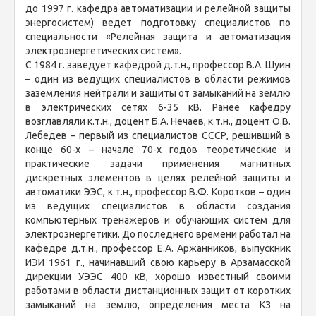
до 1997 г. кафедра автоматизации и релейной защиты
энергосистем) ведет подготовку специалистов по
специальности «Релейная защита и автоматизация
электроэнергетических систем».
С 1984 г. заведует кафедрой д.т.н., профессор В.А. Шуин
– один из ведущих специалистов в области режимов
заземления нейтрали и защиты от замыканий на землю
в электрических сетях 6-35 кВ. Ранее кафедру
возглавляли к.т.н., доцент Б.А. Нечаев, к.т.н., доцент О.В.
Лебедев – первый из специалистов СССР, решивший в
конце 60-х – начале 70-х годов теоретические и
практические задачи применения магнитных
дискретных элементов в целях релейной защиты и
автоматики ЭЭС, к.т.н., профессор В.Ф. Коротков – один
из ведущих специалистов в области создания
компьютерных тренажеров и обучающих систем для
электроэнергетики. До последнего времени работал на
кафедре д.т.н., профессор Е.А. Аржанников, выпускник
ИЭИ 1961 г., начинавший свою карьеру в Арзамасской
дирекции УЭЭС 400 кВ, хорошо известный своими
работами в области дистанционных защит от коротких
замыканий на землю, определения места КЗ на