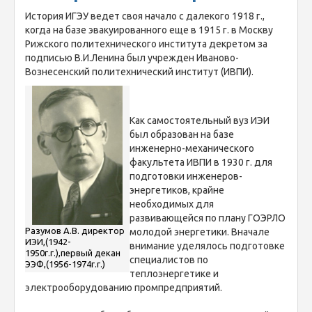
История ИГЭУ ведет своя начало с далекого 1918 г.,
когда на базе эвакуированного еще в 1915 г. в Москву
Рижского политехнического института декретом за
подписью В.И.Ленина был учрежден Иваново-
Вознесенский политехнический институт (ИВПИ).
Как самостоятельный вуз ИЭИ
был образован на базе
инженерно-механического
факультета ИВПИ в 1930 г. для
подготовки инженеров-
энергетиков, крайне
необходимых для
развивающейся по плану ГОЭРЛО
Разумов А.В. директор
молодой энергетики. Вначале
ИЭИ,(1942-
внимание уделялось подготовке
1950г.г.),первый декан
специалистов по
ЭЭФ,(1956-1974г.г.)
теплоэнергетике и
электрооборудованию промпредприятий.