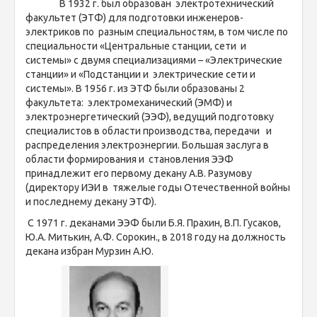
В 1932 г. был образован электротехнический
факультет (ЭТФ) для подготовки инженеров-
электриков по разным специальностям, в том числе по
специальности «Центральные станции, сети и
системы» с двумя специализациями – «Электрические
станции» и «Подстанции и электрические сети и
системы». В 1956 г. из ЭТФ были образованы 2
факультета: электромеханический (ЭМФ) и
электроэнергетический (ЭЭФ), ведущий подготовку
специалистов в области производства, передачи и
распределения электроэнергии. Большая заслуга в
области формирования и становления ЭЭФ
принадлежит его первому декану А.В. Разумову
(директору ИЭИ в тяжелые годы Отечественной войны
и последнему декану ЭТФ).
С 1971 г. деканами ЭЭФ были Б.Я. Прахин, В.П. Гусаков,
Ю.А. Митькин, А.Ф. Сорокин., в 2018 году на должность
декана избран Мурзин А.Ю.