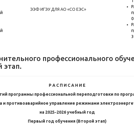
1
Р
ЭЭФ ИГЭУ ДЛЯ АО «СО ЕЭС»
ый
п
0
Р
ый
п
3
тельного профессионального обучени
 этап.
Р А С П И С А Н И Е
тий программы профессиональной переподготовки по прог
а и противоаварийное управление режимами электроэнерге
на 2025-2026 учебный год
Первый год обучения
(Второй этап)