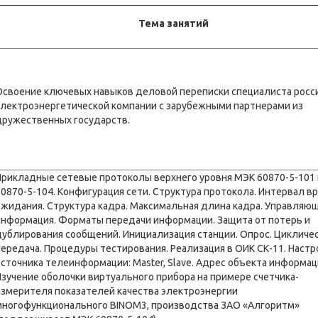
Тема занятий
Освоение ключевых навыков деловой переписки специалиста росс
электроэнергетической компании с зарубежными партнерами из
дружественных государств.
Прикладные сетевые протоколы верхнего уровня МЭК 60870-5-101
60870-5-104. Конфигурация сети. Структура протокола. Интервал в
ожидания. Структура кадра. Максимальная длина кадра. Управляю
информация. Форматы передачи информации. Защита от потерь и
дублирования сообщений. Инициализация станции. Опрос. Цикличе
передача. Процедуры тестирования. Реализация в ОИК СК-11. Настр
источника телеинформации: Master, Slave. Адрес объекта информац
Изучение оболочки виртуального прибора на примере счетчика-
измерителя показателей качества электроэнергии
многофункционального BINOM3, производства ЗАО «Алгоритм»