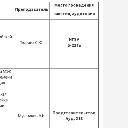
Место проведения
Преподаватель
занятия, аудитория
ийской
ИГЭУ
Тюрина С.Ю.
Б-231а
 и МЭК
ремени
щая
ская
ойка
ии.
Представительство
Мушников А.И.
Ауд. 218