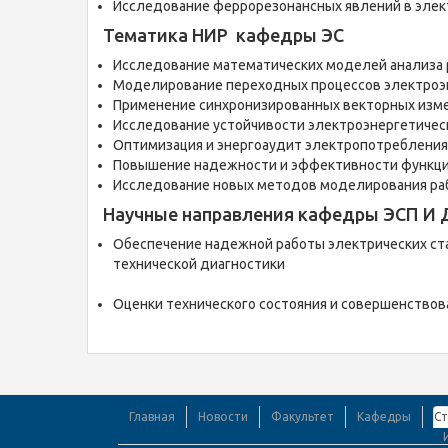
Исследование феррорезонансных явлений в элек
Тематика НИР кафедры ЭС
Исследование математических моделей а
нализа
Моделирование переходных процессов электроэ
Применение синхронизированных векторных изме
Исследование устойчивости электроэнергетичес
Оптимизация и
энергоаудит
электропотреблени
Повышение надежности и эффективности функци
Исследование новых методов моделирования раб
Научные направления кафедры ЭСП И 
Обеспечение надежной работы электрических ста
технической диагностики
Оценки технического состояния и совершенствов
Главная
Новости
Факультет
Кафедры
С