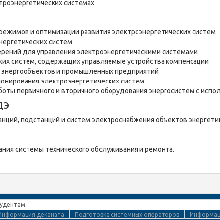
троэнергетических системах
 режимов
и оптимизации развития
электроэнергетиче
ских систем
нергетических систем
рений для управления электроэнергетическими системами
ких систем, содержащих управляемые устройства компенсации
я
энергообъектов
и промышленных предприятий
онирования электроэнергетических систем
оты первичного и вторичного оборудования энергосистем с испо
ДЭ
нций, подстанций и систем электроснабжения объектов энергетик
ания системы технического обслуживания и ремонта.
тудентам
Информация деканата
Подготовка системных операторов
Информаци