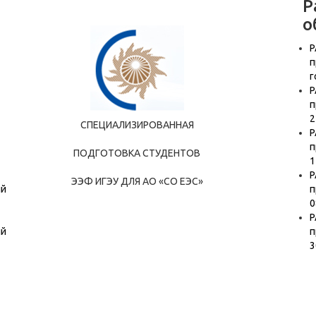
Р
о
Р
п
г
Р
п
2
СПЕЦИАЛИЗИРОВАННАЯ
Р
п
ПОДГОТОВКА СТУДЕНТОВ
1
Р
ЭЭФ ИГЭУ ДЛЯ АО «СО ЕЭС»
ый
п
0
Р
ый
п
3